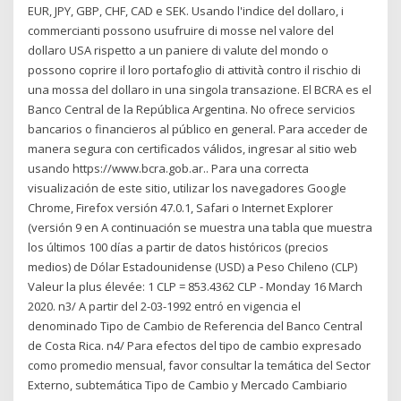
EUR, JPY, GBP, CHF, CAD e SEK. Usando l'indice del dollaro, i
commercianti possono usufruire di mosse nel valore del
dollaro USA rispetto a un paniere di valute del mondo o
possono coprire il loro portafoglio di attività contro il rischio di
una mossa del dollaro in una singola transazione. El BCRA es el
Banco Central de la República Argentina. No ofrece servicios
bancarios o financieros al público en general. Para acceder de
manera segura con certificados válidos, ingresar al sitio web
usando https://www.bcra.gob.ar.. Para una correcta
visualización de este sitio, utilizar los navegadores Google
Chrome, Firefox versión 47.0.1, Safari o Internet Explorer
(versión 9 en A continuación se muestra una tabla que muestra
los últimos 100 días a partir de datos históricos (precios
medios) de Dólar Estadounidense (USD) a Peso Chileno (CLP)
Valeur la plus élevée: 1 CLP = 853.4362 CLP - Monday 16 March
2020. n3/ A partir del 2-03-1992 entró en vigencia el
denominado Tipo de Cambio de Referencia del Banco Central
de Costa Rica. n4/ Para efectos del tipo de cambio expresado
como promedio mensual, favor consultar la temática del Sector
Externo, subtemática Tipo de Cambio y Mercado Cambiario