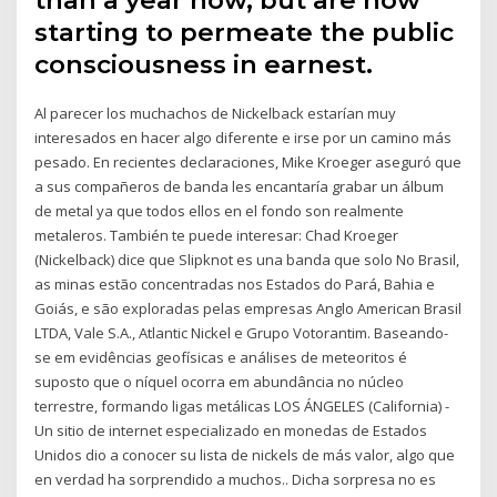
starting to permeate the public
consciousness in earnest.
Al parecer los muchachos de Nickelback estarían muy
interesados en hacer algo diferente e irse por un camino más
pesado. En recientes declaraciones, Mike Kroeger aseguró que
a sus compañeros de banda les encantaría grabar un álbum
de metal ya que todos ellos en el fondo son realmente
metaleros. También te puede interesar: Chad Kroeger
(Nickelback) dice que Slipknot es una banda que solo No Brasil,
as minas estão concentradas nos Estados do Pará, Bahia e
Goiás, e são exploradas pelas empresas Anglo American Brasil
LTDA, Vale S.A., Atlantic Nickel e Grupo Votorantim. Baseando-
se em evidências geofísicas e análises de meteoritos é
suposto que o níquel ocorra em abundância no núcleo
terrestre, formando ligas metálicas LOS ÁNGELES (California) -
Un sitio de internet especializado en monedas de Estados
Unidos dio a conocer su lista de nickels de más valor, algo que
en verdad ha sorprendido a muchos.. Dicha sorpresa no es