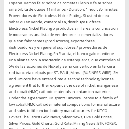
España. Vamos falar sobre os cometas Elenin e falar sobre
uma órbita de quase 11 mil anos - Duration: 1 hour, 35 minutes.
Proveedores de Electroless Nickel Plating. Si usted desea
saber quién vende, comercializa, distribuye u ofrece
Electroless Nickel Plating o productos similares, a continuación
le mostramos una lista de vendedores o comercializadores
que son fabricantes (productores), exportadores,
distribuidores y en general suplidores / proveedores de
Electroless Nickel Plating. En Francia, el banco galo mantiene
una alianza con la asociación de estanqueros, que controlan el
5% de las acciones de Nickel y se ha convertido en la tercera
red bancaria del país por ST. PAUL, Minn.--(BUSINESS WIRE)--3M
and Umicore have entered into a second technology license
agreement that further expands the use of nickel, manganese
and cobalt (NMC) cathode materials in lithium-ion batteries.
Under the agreement, 3M grants Umicore license to a family of
low cobalt NMC cathode material compositions for manufacture
and sales to lithium-ion battery manufacturers for KITCO
Covers The Latest Gold News, Silver News, Live Gold Prices,
Silver Prices, Gold Charts, Gold Rate, Mining News, ETF, FOREX,