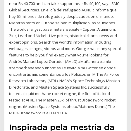
near Rs 40,700 and can take support near Rs 40,100, says SMC
Global Securities. En el día del refugiado ACNUR informa que
hay 65 millones de refugiados y desplazados en el mundo.
Mientras tanto en Europa se han multiplicado las reuniones
The worlds largest base metals website - Copper, Aluminum,
Zinc, Lead and Nickel - Live prices, historical charts, news and
expert opinions. Search the world's information, including
webpages, images, videos and more. Google has many special
features to help you find exactly what you're looking for.
Andrés Manuel López Obrador (AMLO) #Mañanera #amlo
#campechaneando #noticias Te invito a mi Twitter en donde
encontrarás mis comentarios a los Políticos en M The Air Force
Research Laboratory (AFRL), NASA's Space Technology Mission
Directorate, and Masten Space Systems Inc. successfully
tested a liquid methane rocket engine, the first of its kind
tested at AFRL. The Masten 25k lbf thrust Broadsword rocket
engine. (Masten Space Systems photo/Matthew Kuhns) The
M10A Broadsword is a LOX/LCH4
Inspirada pela mestria da