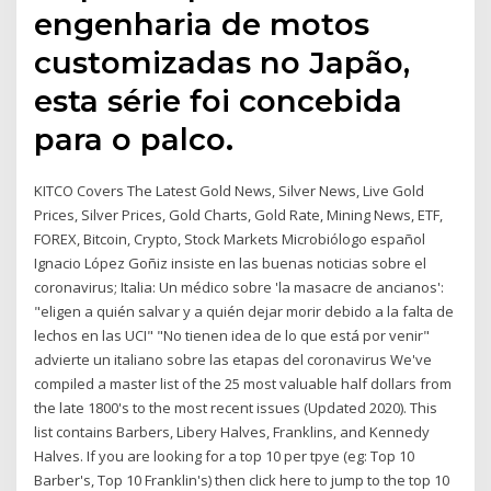
engenharia de motos
customizadas no Japão,
esta série foi concebida
para o palco.
KITCO Covers The Latest Gold News, Silver News, Live Gold
Prices, Silver Prices, Gold Charts, Gold Rate, Mining News, ETF,
FOREX, Bitcoin, Crypto, Stock Markets Microbiólogo español
Ignacio López Goñiz insiste en las buenas noticias sobre el
coronavirus; Italia: Un médico sobre 'la masacre de ancianos':
"eligen a quién salvar y a quién dejar morir debido a la falta de
lechos en las UCI" "No tienen idea de lo que está por venir"
advierte un italiano sobre las etapas del coronavirus We've
compiled a master list of the 25 most valuable half dollars from
the late 1800's to the most recent issues (Updated 2020). This
list contains Barbers, Libery Halves, Franklins, and Kennedy
Halves. If you are looking for a top 10 per tpye (eg: Top 10
Barber's, Top 10 Franklin's) then click here to jump to the top 10