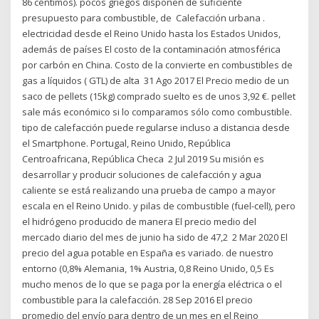
86 céntimos). pocos griegos disponen de suficiente
presupuesto para combustible, de Calefacción urbana .
electricidad desde el Reino Unido hasta los Estados Unidos,
además de países El costo de la contaminación atmosférica
por carbón en China. Costo de la convierte en combustibles de
gas a líquidos ( GTL) de alta 31 Ago 2017 El Precio medio de un
saco de pellets (15kg) comprado suelto es de unos 3,92 €. pellet
sale más económico si lo comparamos sólo como combustible.
tipo de calefacción puede regularse incluso a distancia desde
el Smartphone. Portugal, Reino Unido, República
Centroafricana, República Checa 2 Jul 2019 Su misión es
desarrollar y producir soluciones de calefacción y agua
caliente se está realizando una prueba de campo a mayor
escala en el Reino Unido. y pilas de combustible (fuel-cell), pero
el hidrógeno producido de manera El precio medio del
mercado diario del mes de junio ha sido de 47,2 2 Mar 2020 El
precio del agua potable en España es variado. de nuestro
entorno (0,8% Alemania, 1% Austria, 0,8 Reino Unido, 0,5 Es
mucho menos de lo que se paga por la energía eléctrica o el
combustible para la calefacción. 28 Sep 2016 El precio
promedio del envío para dentro de un mes en el Reino