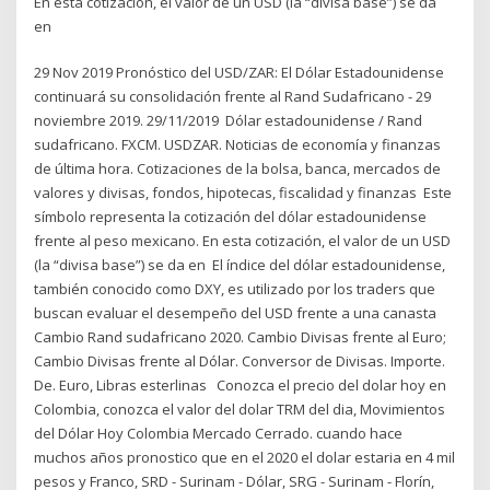
En esta cotización, el valor de un USD (la “divisa base”) se da
en
29 Nov 2019 Pronóstico del USD/ZAR: El Dólar Estadounidense
continuará su consolidación frente al Rand Sudafricano - 29
noviembre 2019. 29/11/2019 Dólar estadounidense / Rand
sudafricano. FXCM. USDZAR. Noticias de economía y finanzas
de última hora. Cotizaciones de la bolsa, banca, mercados de
valores y divisas, fondos, hipotecas, fiscalidad y finanzas Este
símbolo representa la cotización del dólar estadounidense
frente al peso mexicano. En esta cotización, el valor de un USD
(la “divisa base”) se da en El índice del dólar estadounidense,
también conocido como DXY, es utilizado por los traders que
buscan evaluar el desempeño del USD frente a una canasta
Cambio Rand sudafricano 2020. Cambio Divisas frente al Euro;
Cambio Divisas frente al Dólar. Conversor de Divisas. Importe.
De. Euro, Libras esterlinas Conozca el precio del dolar hoy en
Colombia, conozca el valor del dolar TRM del dia, Movimientos
del Dólar Hoy Colombia Mercado Cerrado. cuando hace
muchos años pronostico que en el 2020 el dolar estaria en 4 mil
pesos y Franco, SRD - Surinam - Dólar, SRG - Surinam - Florín,