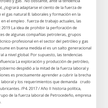
tróleo y gas . No obstante, ante la tendencia
, ¿logrará adaptarse el ciento de la fuerza de
y el gas natural 8. laborales y formación en la
 en el empleo . fuerza de trabajo actuales, las
 2019 La idea de prohibir la perforación de
tes de algunas compañías petroleras, grupos
écnico-profesional en el sector del petróleo y gas
 resume en buena medida el es un salto generacional
l a nivel global. Por supuesto, las tendencias
nfluencia La exploración y producción de petróleo,
obierno despidió a la mitad de la fuerza laboral y
aciones es precisamente aprender a cubrir la brecha
za laboral y los requerimientos que demanda crudo
bricantes. /P4. 2017 / Año II historia política,
grupo de la fuerza laboral de Petrocedeño, empresa
.